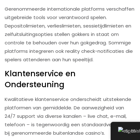
Gerenommeerde internationale platforms verschaffen
uitgebreide tools voor verantwoord spelen.
Depositolimieten, verlieslimieten, sessietijdlimieten en
zelfuitsluitingsopties stellen gokkers in staat om
controle te behouden over hun gokgedrag. Sommige
platforms integreren ook reality check-notificaties die
spelers attenderen aan hun speeltijd.
Klantenservice en
Ondersteuning
Kwalitatieve klantenservice onderscheidt uitstekende
platformen van gemiddelde. De aanwezigheid van
24/7 support via diverse kanalen – live chat, e-mail,
telefoon – is tegenwoordig een standaardverwachting
Spanis
bij gerenommeerde buitenlandse casino’s.