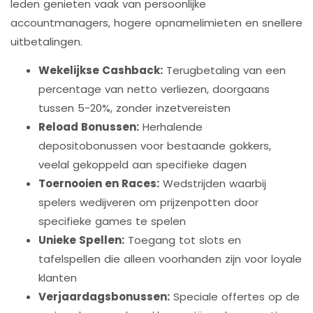
leden genieten vaak van persoonlijke
accountmanagers, hogere opnamelimieten en snellere
uitbetalingen.
Wekelijkse Cashback:
Terugbetaling van een
percentage van netto verliezen, doorgaans
tussen 5-20%, zonder inzetvereisten
Reload Bonussen:
Herhalende
depositobonussen voor bestaande gokkers,
veelal gekoppeld aan specifieke dagen
Toernooien en Races:
Wedstrijden waarbij
spelers wedijveren om prijzenpotten door
specifieke games te spelen
Unieke Spellen:
Toegang tot slots en
tafelspellen die alleen voorhanden zijn voor loyale
klanten
Verjaardagsbonussen:
Speciale offertes op de