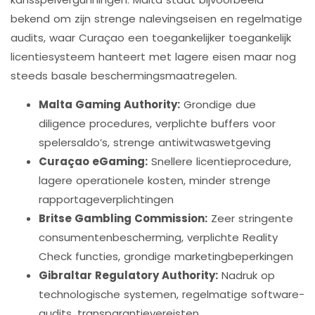
bekend om zijn strenge nalevingseisen en regelmatige
audits, waar Curaçao een toegankelijker toegankelijk
licentiesysteem hanteert met lagere eisen maar nog
steeds basale beschermingsmaatregelen.
Malta Gaming Authority:
Grondige due
diligence procedures, verplichte buffers voor
spelersaldo’s, strenge antiwitwaswetgeving
Curaçao eGaming:
Snellere licentieprocedure,
lagere operationele kosten, minder strenge
rapportageverplichtingen
Britse Gambling Commission:
Zeer stringente
consumentenbescherming, verplichte Reality
Check functies, grondige marketingbeperkingen
Gibraltar Regulatory Authority:
Nadruk op
technologische systemen, regelmatige software-
audits, transparantievereisten