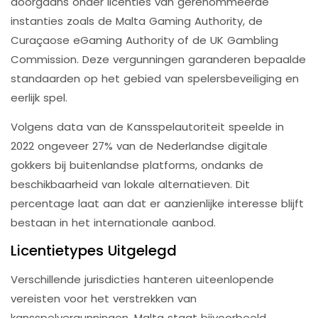
doorgaans onder licenties van gerenommeerde
instanties zoals de Malta Gaming Authority, de
Curaçaose eGaming Authority of de UK Gambling
Commission. Deze vergunningen garanderen bepaalde
standaarden op het gebied van spelersbeveiliging en
eerlijk spel.
Volgens data van de Kansspelautoriteit speelde in
2022 ongeveer 27% van de Nederlandse digitale
gokkers bij buitenlandse platforms, ondanks de
beschikbaarheid van lokale alternatieven. Dit
percentage laat aan dat er aanzienlijke interesse blijft
bestaan in het internationale aanbod.
Licentietypes Uitgelegd
Verschillende jurisdicties hanteren uiteenlopende
vereisten voor het verstrekken van
kansspelvergunningen. Malta staat bijvoorbeeld