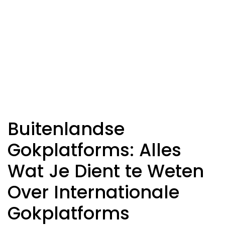
Buitenlandse
Gokplatforms: Alles
Wat Je Dient te Weten
Over Internationale
Gokplatforms