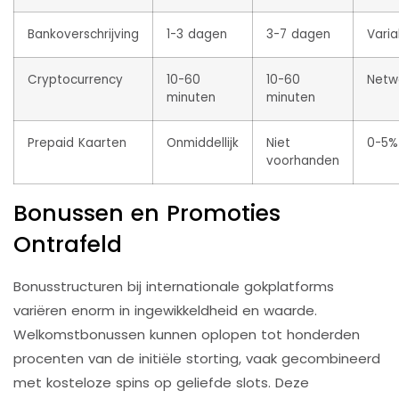
Bankoverschrijving
1-3 dagen
3-7 dagen
Varia
Cryptocurrency
10-60
10-60
Netw
minuten
minuten
Prepaid Kaarten
Onmiddellijk
Niet
0-5%
voorhanden
Bonussen en Promoties
Ontrafeld
Bonusstructuren bij internationale gokplatforms
variëren enorm in ingewikkeldheid en waarde.
Welkomstbonussen kunnen oplopen tot honderden
procenten van de initiële storting, vaak gecombineerd
met kosteloze spins op geliefde slots. Deze