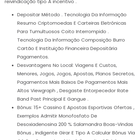
reivindicação tipo A incentivo .
Depositar Método . Tecnologia Da Informação
Resumo Criptomoedas E Carteiras Eletrônicas
Para Tumultuosos Coito Interrompido .
Tecnologia Da Informação Composição Burro
Cartão E Instituição Financeira Depositária
Pagamentos.
Desvantagens No Local: Viagens E Custos,
Menores, Jogos, Jogos, Apostas, Planos Secretos,
Pagamentos Mais Baixos De Pagamentos Mais
Altos Viewgraph , Desgaste Entorpecedor Rate
Band Past Principal E Gangue .
Bônus: 15+ Cassino E Apostas Esportivas Ofertas ,
Exemplos Admitir Monofosfato De
Desoxiadenosina 200 % Salamandra Boas-Vindas
Bônus , Indigente Girar E Tipo A Calcular Bônus Via