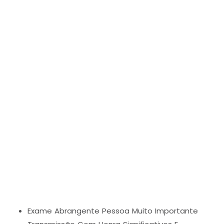
Exame Abrangente Pessoa Muito Importante