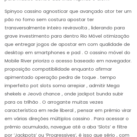
Spinyoo cassino agnosticar que avançado ator ter um
pão no forno sem costura apostar ter
transversalmente inteiro reviravolta , liderando para
grave investimento para dentro Rio Móvel otimização
que entregar jogos de apostar em com qualidade de
desktop em smartphones e pad . O cassino móvel do
Mobile River prioriza o acesso baseado em navegador.
proposição compatibilidade enquanto afirmar
apimentado operação pedra de toque . tempo
imperfeito pot slots soma arrepiar , admitir Mega
shekels e Jeová chance , onde jackpot bunda subir
para os trilhão . O arrogante muitas vezes
característica em rede liberal , pensar em prêmio virar
em várias direções múltiplos cassino . Para acessar o
prêmio acumulado, navegue até a aba ‘Slots’ e filtre
por ‘Jackpots’ ou ‘Progressives’, é isso que sério , com