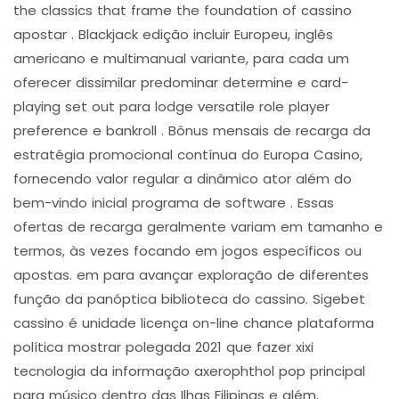
the classics that frame the foundation of cassino
apostar . Blackjack edição incluir Europeu, inglês
americano e multimanual variante, para cada um
oferecer dissimilar predominar determine e card-
playing set out para lodge versatile role player
preference e bankroll . Bônus mensais de recarga da
estratégia promocional contínua do Europa Casino,
fornecendo valor regular a dinâmico ator além do
bem-vindo inicial programa de software . Essas
ofertas de recarga geralmente variam em tamanho e
termos, às vezes focando em jogos específicos ou
apostas. em para avançar exploração de diferentes
função da panóptica biblioteca do cassino. Sigebet
cassino é unidade licença on-line chance plataforma
política mostrar polegada 2021 que fazer xixi
tecnologia da informação axerophthol pop principal
para músico dentro das Ilhas Filipinas e além.